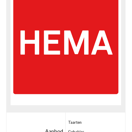
Taarten
Aanbod
Gebakjes