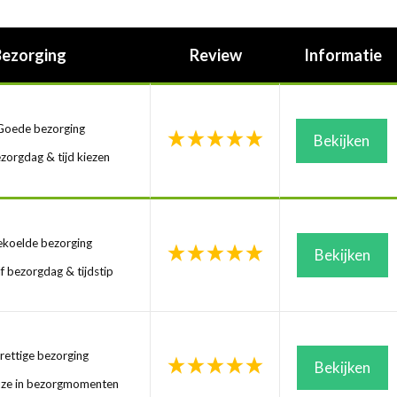
Bezorging
Review
Informatie
oede bezorging
Bekijken
zorgdag & tijd kiezen
koelde bezorging
Bekijken
f bezorgdag & tijdstip
ettige bezorging
Bekijken
uze in bezorgmomenten