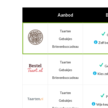
Aanbod
Taarten
G
Gebakjes
Zelf be
Brievenbuscadeau
Taarten
Ge
Gebakjes
Kies zel
Brievenbuscadeau
Taarten
Pr
Gebakjes
Vrije ke