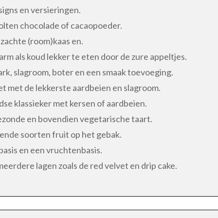
signs en versieringen.
lten chocolade of cacaopoeder.
 zachte (room)kaas en.
rm als koud lekker te eten door de zure appeltjes.
rk, slagroom, boter en een smaak toevoeging.
oet met de lekkerste aardbeien en slagroom.
e klassieker met kersen of aardbeien.
gezonde en bovendien vegetarische taart.
lende soorten fruit op het gebak.
basis en een vruchtenbasis.
meerdere lagen zoals de red velvet en drip cake.