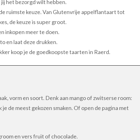
ij het bezorgd wilt hebben.
de ruimste keuze. Van Glutenvrije appelflantaart tot
s, de keuze is super groot.
een inkopen meer te doen.
to en laat deze drukken.
akker koop je de goedkoopste taarten in Raerd.
smaak, vorm en soort. Denk aan mango of zwitserse room:
ijk je de meest gekozen smaken. Of open de pagina met
room en vers fruit of chocolade.