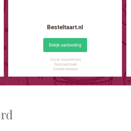
Besteltaart.nl
Bekijk aanbieding
Groot assortiment
Speciaalzaak
Goede reviews
erd