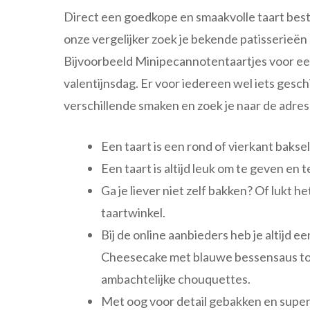
Direct een goedkope en smaakvolle taart bestel
onze vergelijker zoek je bekende patisserieën e
Bijvoorbeeld Minipecannotentaartjes voor een
valentijnsdag. Er voor iedereen wel iets gesc
verschillende smaken en zoek je naar de adre
Een taart is een rond of vierkant bakse
Een taart is altijd leuk om te geven en t
Ga je liever niet zelf bakken? Of lukt h
taartwinkel.
Bij de online aanbieders heb je altijd 
Cheesecake met blauwe bessensaus to
ambachtelijke chouquettes.
Met oog voor detail gebakken en super 