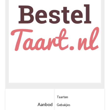
Taarten
Aanbod
Gebakjes