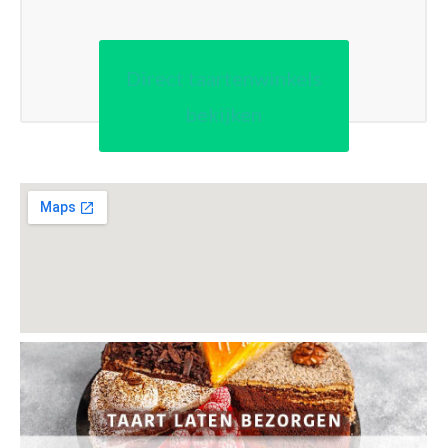
Direct taartenwinkels
bekijken