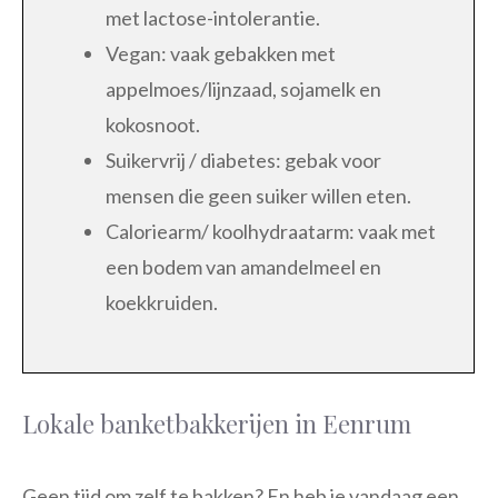
met lactose-intolerantie.
Vegan: vaak gebakken met
appelmoes/lijnzaad, sojamelk en
kokosnoot.
Suikervrij / diabetes: gebak voor
mensen die geen suiker willen eten.
Caloriearm/ koolhydraatarm: vaak met
een bodem van amandelmeel en
koekkruiden.
Lokale banketbakkerijen in Eenrum
Geen tijd om zelf te bakken? En heb je vandaag een