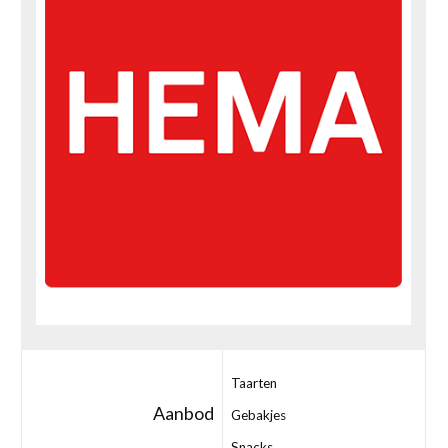
Taarten
Aanbod
Gebakjes
Snacks