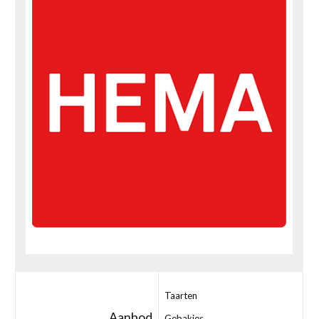
Taarten
Aanbod
Gebakjes