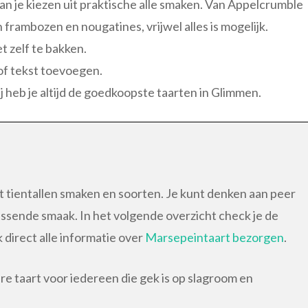
n je kiezen uit praktische alle smaken. Van Appelcrumble
 frambozen en nougatines, vrijwel alles is mogelijk.
et zelf te bakken.
 of tekst toevoegen.
j heb je altijd de goedkoopste taarten in Glimmen.
it tientallen smaken en soorten. Je kunt denken aan peer
ssende smaak. In het volgende overzicht check je de
 direct alle informatie over
Marsepeintaart bezorgen
.
e taart voor iedereen die gek is op slagroom en