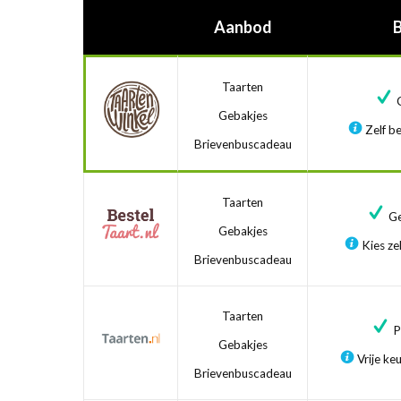
Aanbod
Taarten
G
Gebakjes
Zelf be
Brievenbuscadeau
Taarten
Ge
Gebakjes
Kies zel
Brievenbuscadeau
Taarten
Pr
Gebakjes
Vrije ke
Brievenbuscadeau