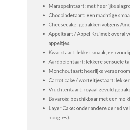
Marsepeintaart: met heerlijke slagr
Chocoladetaart: een machtige smaa
Cheesecake: gebakken volgens Amer
Appeltaart / Appel Kruimel: overal v
appeltjes.
Kwarktaart: lekker smaak, eenvoudig 
Aardbeientaart: lekkere sensuele taa
Monchoutaart: heerlijke verse room
Carrot cake / worteltjestaart: lekker 
Vruchtentaart: royaal gevuld gebakje
Bavarois: beschikbaar met een melk
Layer Cake: onder andere de red velv
hoogtes).