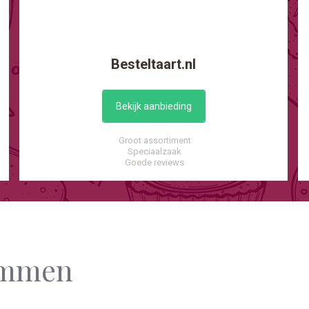
Besteltaart.nl
Bekijk aanbieding
Groot assortiment
Speciaalzaak
Goede reviews
limmen