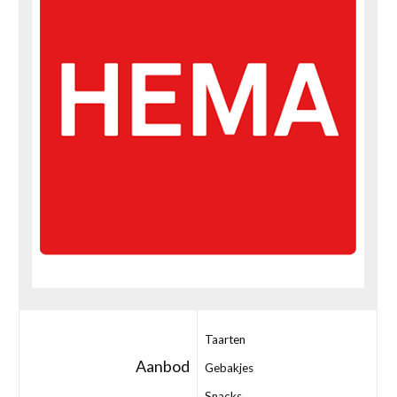
Taarten
Aanbod
Gebakjes
Snacks