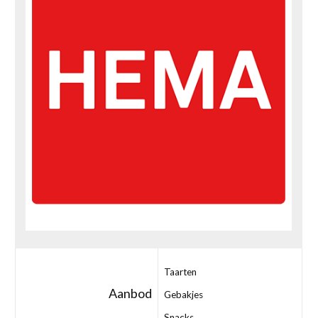
Taarten
Aanbod
Gebakjes
Snacks