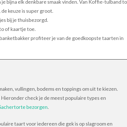
 je bijna elk denkbare smaak vinden. Van Koffie-tulband to
 de keuze is super groot.
es bij je thuisbezorgd.
o of kaartje toe.
t banketbakker profiteer je van de goedkoopste taarten in
smaken, vullingen, bodems en toppings om uit te kiezen.
ijk. Hieronder check je de meest populaire types en
Sachertorte bezorgen
.
aire taart voor iedereen die gek is op slagroom en