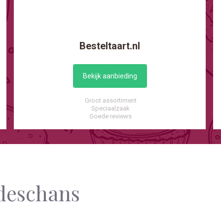
Besteltaart.nl
Bekijk aanbieding
Groot assortiment
Speciaalzaak
Goede reviews
udeschans