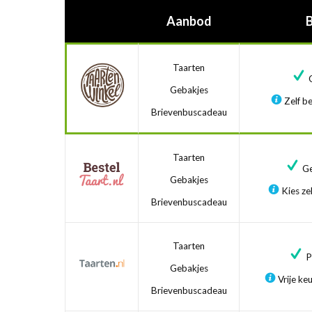
Aanbod
Taarten
G
Gebakjes
Zelf be
Brievenbuscadeau
Taarten
Ge
Gebakjes
Kies zel
Brievenbuscadeau
Taarten
Pr
Gebakjes
Vrije ke
Brievenbuscadeau