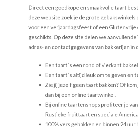
Direct een goedkope en smaakvolle taart best
deze website zoek je de grote gebakswinkels d
voor een verjaardagsfeest of een Glutenvrije 
geschikts. Op deze site delen we aanvullende i
adres- en contactgegevens van bakkerijen in 
Een taart is een rond of vierkant bakse
Een taart is altijd leuk om te geven en t
Zie jij jezelf geen taart bakken? Of kom
dan bij een online taartwinkel.
Bij online taartenshops profiteer je va
Rustieke fruittaart en speciale Americ
100% vers gebakken en binnen 24 uur 