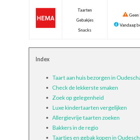
Taarten
Geen b
Gebakjes
Vandaag be
Snacks
Index
Taart aan huis bezorgen in Oudesch
Check de lekkerste smaken
Zoek op gelegenheid
Luxe kindertaarten vergelijken
Allergievrije taarten zoeken
Bakkers in de regio
Taartjes en gebak kopen in Oudesc