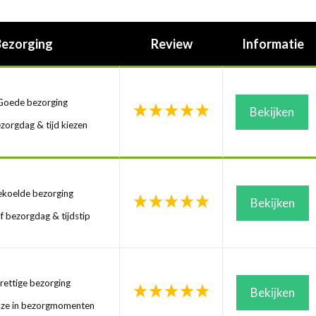
Bezorging
Review
Informatie
oede bezorging
Bekijken
zorgdag & tijd kiezen
koelde bezorging
Bekijken
f bezorgdag & tijdstip
ettige bezorging
Bekijken
uze in bezorgmomenten