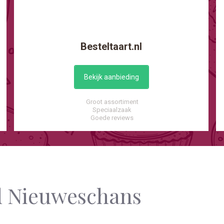
Besteltaart.nl
Bekijk aanbieding
Groot assortiment
Speciaalzaak
Goede reviews
ad Nieuweschans