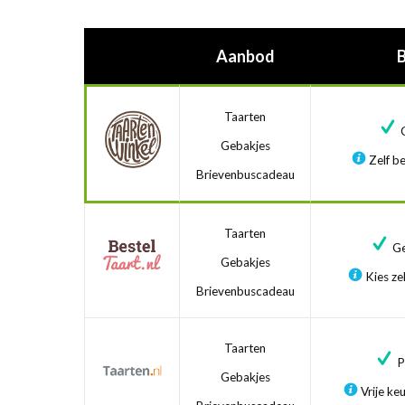
Aanbod
Taarten
G
Gebakjes
Zelf be
Brievenbuscadeau
Taarten
Ge
Gebakjes
Kies zel
Brievenbuscadeau
Taarten
Pr
Gebakjes
Vrije ke