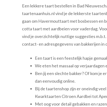
Een lekkere taart bestellen in Bad Nieuwesch
taartenaanhuis.nl vind je de lekkerste taarten
gaan om Havermouttaart met bosbessen en br
cotta taart met aardbeien voor vaderdag. Voo
vind je overzichtelijk nuttige suggesties m.b.t.
contact- en adresgegevens van bakkerijen in 
Een taart is een feestelijk hapje gema
We eten het massaal op verjaardagen e
Ben jij een slechte bakker? Of kom je e
dan eenvoudig online.
Bij de taartenshop zijn er oneindig vee
Kwarktaarten Citroen Aardbei tot Ape
Met oog voor detail gebakken en razend