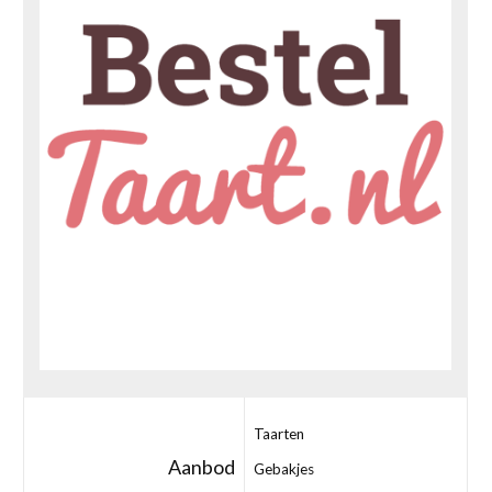
Taarten
Aanbod
Gebakjes