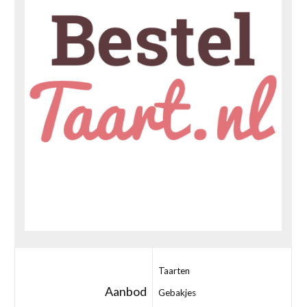
Taarten
Aanbod
Gebakjes