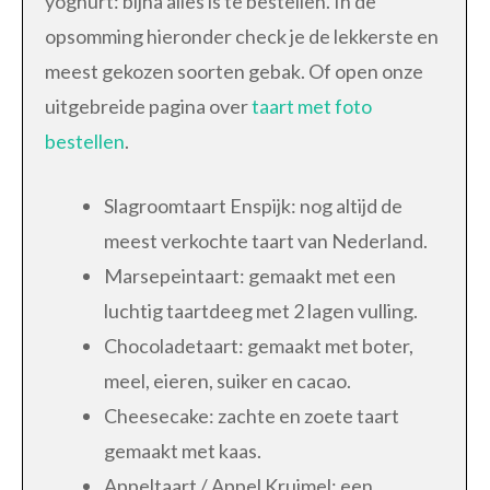
yoghurt: bijna alles is te bestellen. In de
opsomming hieronder check je de lekkerste en
meest gekozen soorten gebak. Of open onze
uitgebreide pagina over
taart met foto
bestellen
.
Slagroomtaart Enspijk: nog altijd de
meest verkochte taart van Nederland.
Marsepeintaart: gemaakt met een
luchtig taartdeeg met 2 lagen vulling.
Chocoladetaart: gemaakt met boter,
meel, eieren, suiker en cacao.
Cheesecake: zachte en zoete taart
gemaakt met kaas.
Appeltaart / Appel Kruimel: een