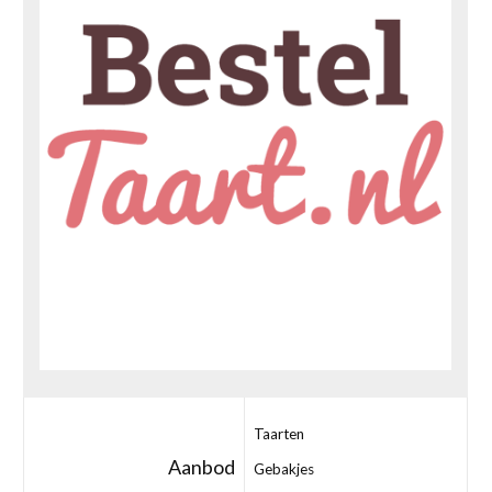
Taarten
Aanbod
Gebakjes