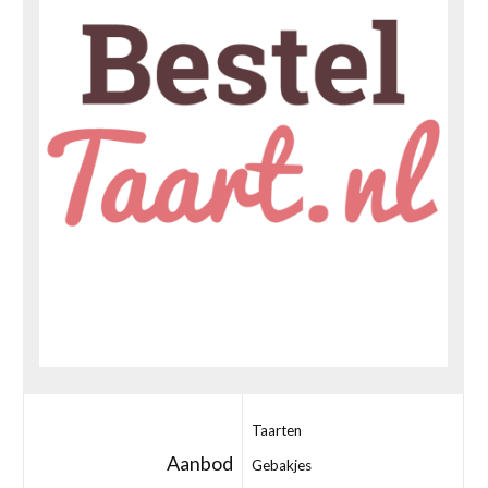
Taarten
Aanbod
Gebakjes