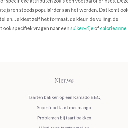
 of specifieke attributen zoals een voetbal of prinses. Dez
tste jaren steeds populairder aan het worden. Dat komt oo
en. Je kiest zelf het formaat, de kleur, de vulling, de
unt ook specifiek vragen naar een
suikervrije
of
caloriearme
Nieuws
Taarten bakken op een Kamado BBQ
Superfood taart met mango
Problemen bij taart bakken
Workshop taarten maken