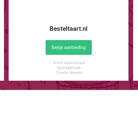
Besteltaart.nl
Bekijk aanbieding
Groot assortiment
Speciaalzaak
Goede reviews