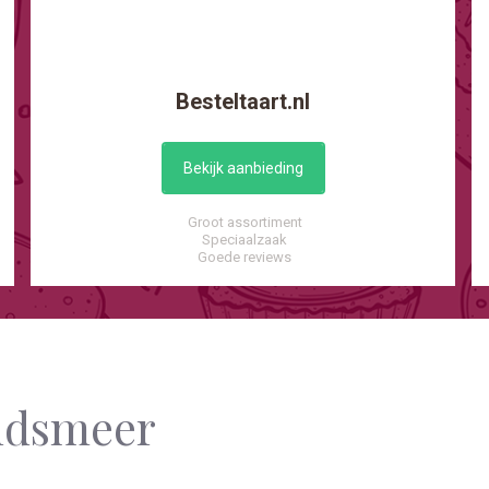
Besteltaart.nl
Bekijk aanbieding
Groot assortiment
Speciaalzaak
Goede reviews
andsmeer