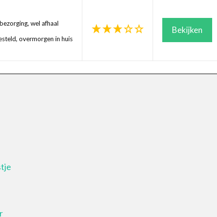
ezorging, wel afhaal
Bekijken
steld, overmorgen in huis
tje
r