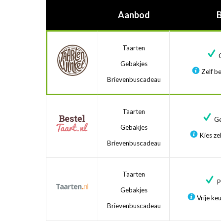
Aanbod
Taarten
G
Gebakjes
Zelf be
Brievenbuscadeau
Taarten
Ge
Gebakjes
Kies zel
Brievenbuscadeau
Taarten
Pr
Gebakjes
Vrije ke
Brievenbuscadeau