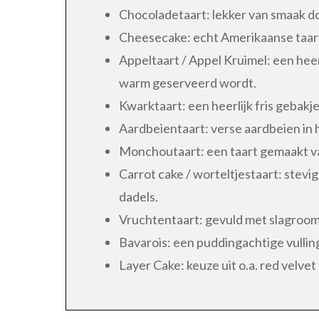
Chocoladetaart: lekker van smaak d
Cheesecake: echt Amerikaanse taart
Appeltaart / Appel Kruimel: een heer
warm geserveerd wordt.
Kwarktaart: een heerlijk fris gebakje
Aardbeientaart: verse aardbeien in h
Monchoutaart: een taart gemaakt v
Carrot cake / worteltjestaart: stevi
dadels.
Vruchtentaart: gevuld met slagroom e
Bavarois: een puddingachtige vulli
Layer Cake: keuze uit o.a. red velvet