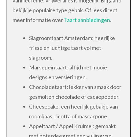
vanillecremé: vrijwel alles is mogelijk. Bijgaand
bekijk je populaire type gebak. Of lees direct
meer informatie over
Taart aanbiedingen
.
Slagroomtaart Amsterdam: heerlijke
frisse en luchtige taart vol met
slagroom.
Marsepeintaart: altijd met mooie
designs en versieringen.
Chocoladetaart: lekker van smaak door
gesmolten chocolade of cacaopoeder.
Cheesecake: een heerlijk gebakje van
roomkaas, ricotta of mascarpone.
Appeltaart / Appel Kruimel: gemaakt
met boterdeeg met een vulling van