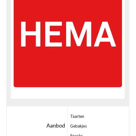
Taarten
Aanbod
Gebakjes
Snacks