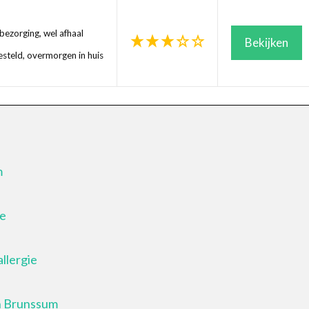
ezorging, wel afhaal
Bekijken
steld, overmorgen in huis
m
je
llergie
in Brunssum