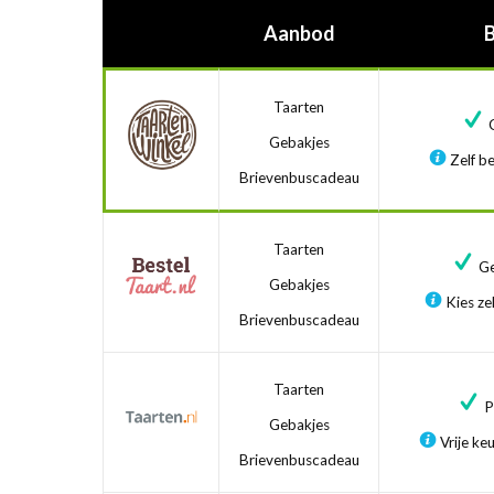
Aanbod
Taarten
G
Gebakjes
Zelf be
Brievenbuscadeau
Taarten
Ge
Gebakjes
Kies zel
Brievenbuscadeau
Taarten
Pr
Gebakjes
Vrije ke
Brievenbuscadeau