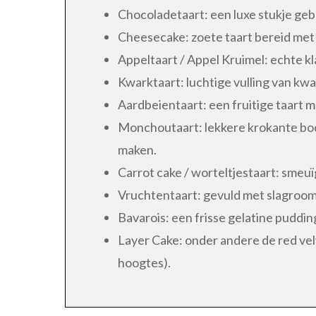
Chocoladetaart: een luxe stukje geba
Cheesecake: zoete taart bereid met
Appeltaart / Appel Kruimel: echte kl
Kwarktaart: luchtige vulling van kw
Aardbeientaart: een fruitige taart me
Monchoutaart: lekkere krokante bod
maken.
Carrot cake / worteltjestaart: smeuï
Vruchtentaart: gevuld met slagroom e
Bavarois: een frisse gelatine puddi
Layer Cake: onder andere de red velv
hoogtes).