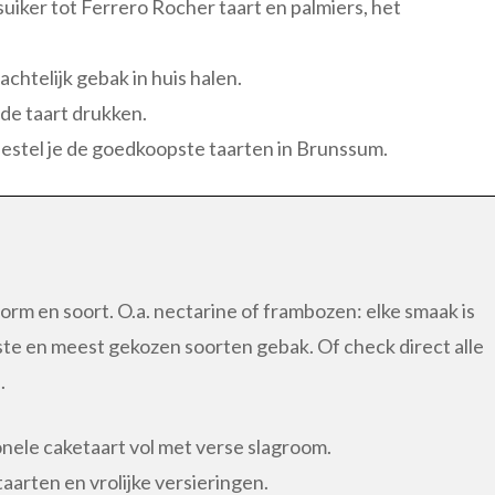
iker tot Ferrero Rocher taart en palmiers, het
chtelijk gebak in huis halen.
 de taart drukken.
j bestel je de goedkoopste taarten in Brunssum.
orm en soort. O.a. nectarine of frambozen: elke smaak is
ste en meest gekozen soorten gebak. Of check direct alle
n
.
nele caketaart vol met verse slagroom.
arten en vrolijke versieringen.