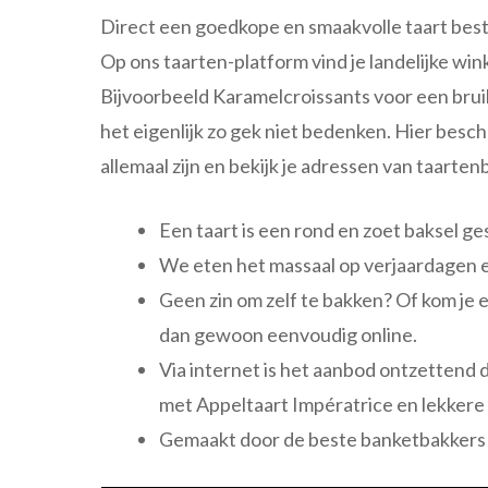
Direct een goedkope en smaakvolle taart bestel
Op ons taarten-platform vind je landelijke wink
Bijvoorbeeld Karamelcroissants voor een bruil
het eigenlijk zo gek niet bedenken. Hier besc
allemaal zijn en bekijk je adressen van taarte
Een taart is een rond en zoet baksel ge
We eten het massaal op verjaardagen e
Geen zin om zelf te bakken? Of kom je e
dan gewoon eenvoudig online.
Via internet is het aanbod ontzettend 
met Appeltaart Impératrice en lekkere 
Gemaakt door de beste banketbakkers 