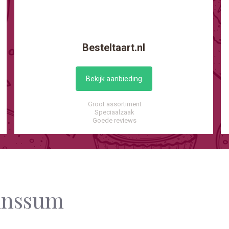
Besteltaart.nl
Bekijk aanbieding
Groot assortiment
Speciaalzaak
Goede reviews
runssum