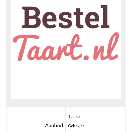
Taarten
Aanbod
Gebakjes