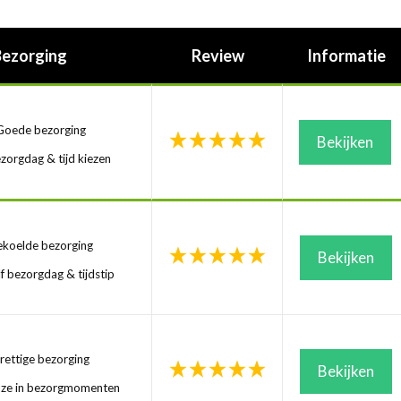
Bezorging
Review
Informatie
oede bezorging
Bekijken
zorgdag & tijd kiezen
koelde bezorging
Bekijken
f bezorgdag & tijdstip
ettige bezorging
Bekijken
uze in bezorgmomenten