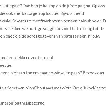
n Lutjegast? Dan ben je belang op de juiste pagina. Op ons
die ook snel bezorgen op locatie. Bijvoorbeeld
speciale Kokostaart met frambozen voor een babyshower. 
 verstrekken we nuttige suggesties met betrekking tot de
n en check je de adresgegevens van patisserieën in jouw
l met een lekkere zoete smaak.
feestje.
r even niet aan toe om naar de winkel te gaan? Bezoek dan
Dit varieert van MonChoutaart met witte Oreo® koekjes to
nel bij jou thuisbezorgd.