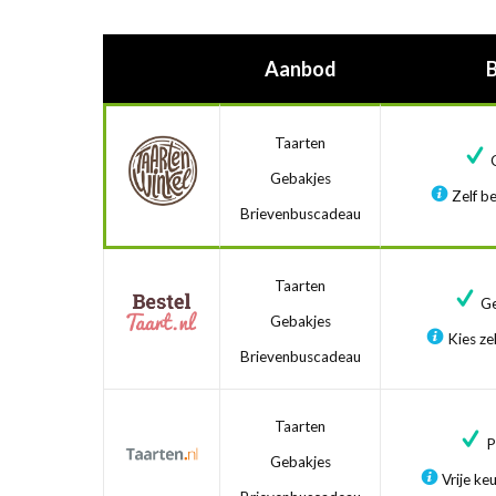
Aanbod
Taarten
G
Gebakjes
Zelf be
Brievenbuscadeau
Taarten
Ge
Gebakjes
Kies zel
Brievenbuscadeau
Taarten
Pr
Gebakjes
Vrije ke