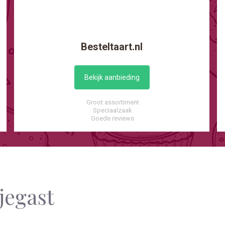
Besteltaart.nl
Bekijk aanbieding
Groot assortiment
Speciaalzaak
Goede reviews
jegast