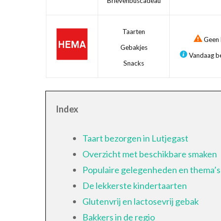
Brievenbuscadeau
Taarten
Geen b
Gebakjes
Vandaag be
Snacks
Index
Taart bezorgen in Lutjegast
Overzicht met beschikbare smaken
Populaire gelegenheden en thema’s
De lekkerste kindertaarten
Glutenvrij en lactosevrij gebak
Bakkers in de regio