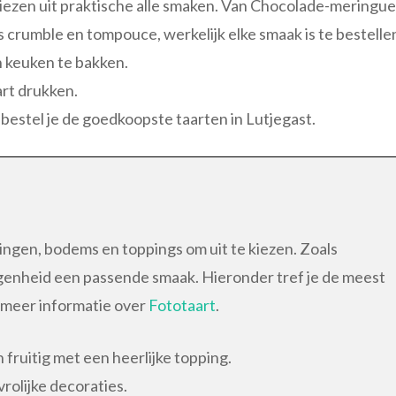
iezen uit praktische alle smaken. Van Chocolade-meringue
crumble en tompouce, werkelijk elke smaak is te bestelle
 in keuken te bakken.
art drukken.
en bestel je de goedkoopste taarten in Lutjegast.
llingen, bodems en toppings om uit te kiezen. Zoals
egenheid een passende smaak. Hieronder tref je de meest
t meer informatie over
Fototaart
.
 fruitig met een heerlijke topping.
rolijke decoraties.