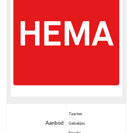
Taarten
Aanbod
Gebakjes
Snacks