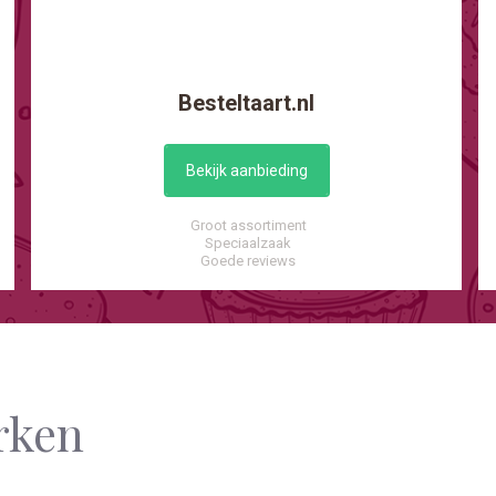
Besteltaart.nl
Bekijk aanbieding
Groot assortiment
Speciaalzaak
Goede reviews
rken