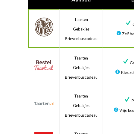
Taarten
G
Gebakjes
Zelf be
Brievenbuscadeau
Taarten
Ge
Gebakjes
Kies zel
Brievenbuscadeau
Taarten
Pr
Gebakjes
Vrije ke
Brievenbuscadeau