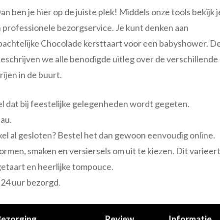
n ben je hier op de juiste plek! Middels onze tools bekijk j
n professionele bezorgservice. Je kunt denken aan
bachtelijke Chocolade kersttaart voor een babyshower. D
beschrijven we alle benodigde uitleg over de verschillende
jen in de buurt.
el dat bij feestelijke gelegenheden wordt gegeten.
eau.
nkel al gesloten? Bestel het dan gewoon eenvoudig online.
 vormen, smaken en versiersels om uit te kiezen. Dit varieer
getaart en heerlijke tompouce.
 24 uur bezorgd.
Bezorging
Review
Informatie