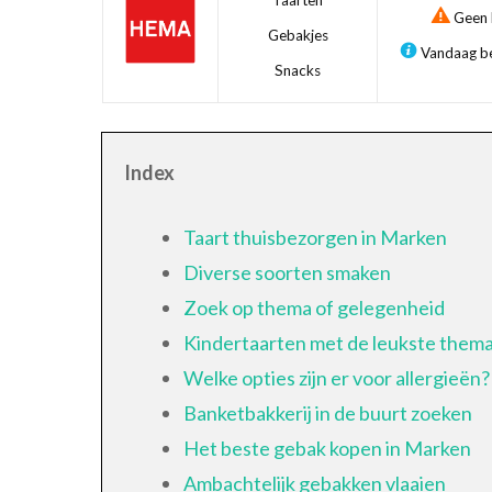
Taarten
Geen b
Gebakjes
Vandaag be
Snacks
Index
Taart thuisbezorgen in Marken
Diverse soorten smaken
Zoek op thema of gelegenheid
Kindertaarten met de leukste thema
Welke opties zijn er voor allergieën?
Banketbakkerij in de buurt zoeken
Het beste gebak kopen in Marken
Ambachtelijk gebakken vlaaien