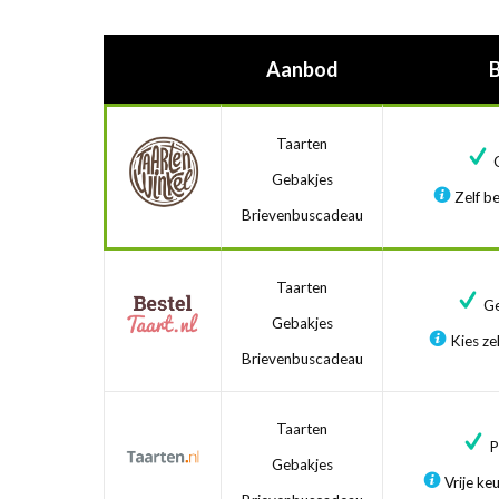
Aanbod
Taarten
G
Gebakjes
Zelf be
Brievenbuscadeau
Taarten
Ge
Gebakjes
Kies zel
Brievenbuscadeau
Taarten
Pr
Gebakjes
Vrije ke