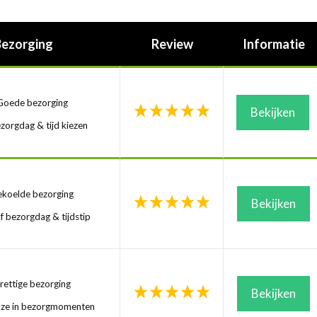
Bezorging
Review
Informatie
oede bezorging
Bekijken
zorgdag & tijd kiezen
koelde bezorging
Bekijken
f bezorgdag & tijdstip
ettige bezorging
Bekijken
uze in bezorgmomenten