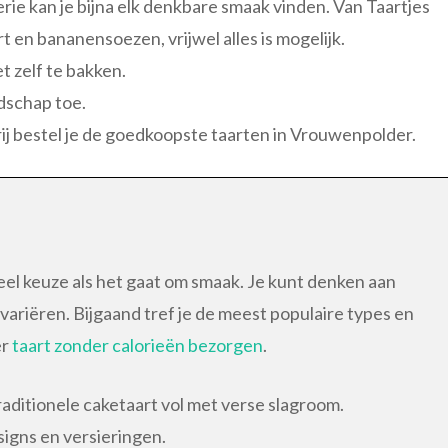
erie kan je bijna elk denkbare smaak vinden. Van Taartjes
 en bananensoezen, vrijwel alles is mogelijk.
et zelf te bakken.
dschap toe.
erij bestel je de goedkoopste taarten in Vrouwenpolder.
el keuze als het gaat om smaak. Je kunt denken aan
variëren. Bijgaand tref je de meest populaire types en
er
taart zonder calorieën bezorgen
.
ditionele caketaart vol met verse slagroom.
signs en versieringen.