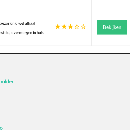
ezorging, wel afhaal
Bekijken
steld, overmorgen in huis
polder
io