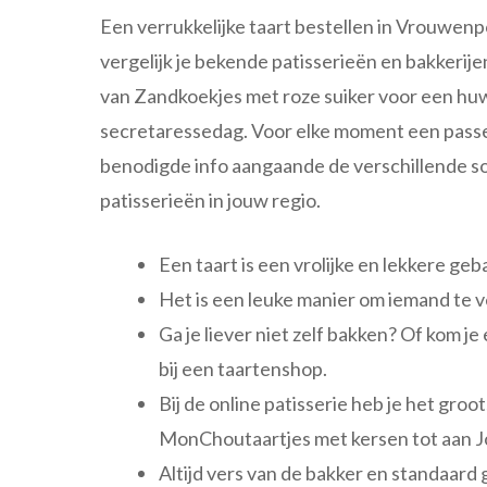
Een verrukkelijke taart bestellen in Vrouwenp
vergelijk je bekende patisserieën en bakkerije
van Zandkoekjes met roze suiker voor een huw
secretaressedag. Voor elke moment een passen
benodigde info aangaande de verschillende so
patisserieën in jouw regio.
Een taart is een vrolijke en lekkere g
Het is een leuke manier om iemand te v
Ga je liever niet zelf bakken? Of kom j
bij een taartenshop.
Bij de online patisserie heb je het gro
MonChoutaartjes met kersen tot aan Jo
Altijd vers van de bakker en standaard