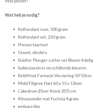
Veel plezier!
Wat heb je nodig?
Rolfondant roze, 500 gram
Rolfondant wit, 250 gram
Prinses taartset
Ouwel, vlinders
Städter Plunger cutter set Bloem 4 delig
Suikerparels in verschillende kleuren.
Reliëfmat Fantasie Versiering 50*50cm
Mold Filigree Hart 60 x 55 x 13mm
Cakedrum Zilver Rond, Ø25 cm
Kleurpoeder mat Fuchsia 4 gram
eetbare lijm