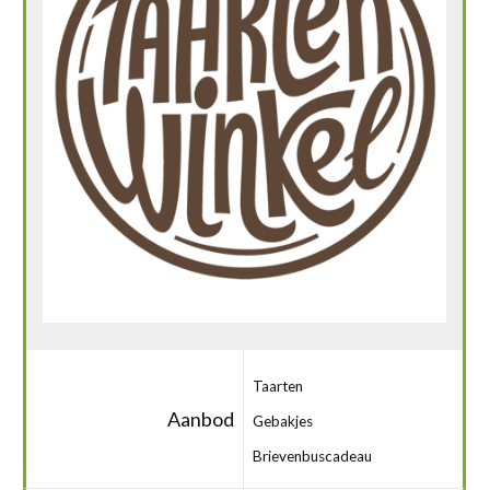
Taarten
Aanbod
Gebakjes
Brievenbuscadeau