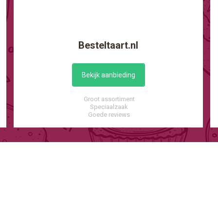
Besteltaart.nl
Bekijk aanbieding
Groot assortiment
Speciaalzaak
Goede reviews