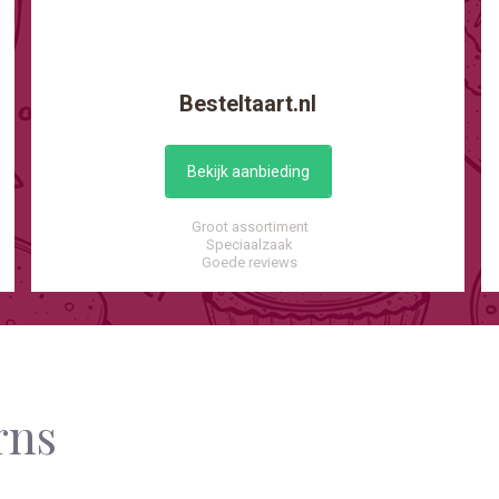
Besteltaart.nl
Bekijk aanbieding
Groot assortiment
Speciaalzaak
Goede reviews
rns