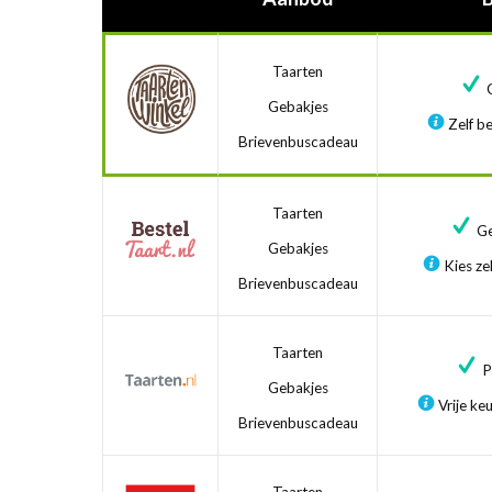
Taarten
G
Gebakjes
Zelf be
Brievenbuscadeau
Taarten
Ge
Gebakjes
Kies zel
Brievenbuscadeau
Taarten
Pr
Gebakjes
Vrije ke
Brievenbuscadeau