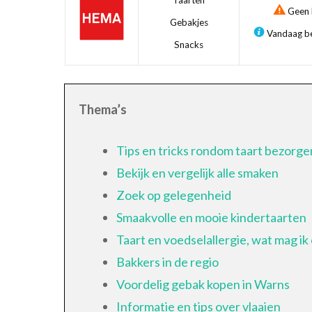
Taarten
Geen b
Gebakjes
Vandaag be
Snacks
Thema’s
Tips en tricks rondom taart bezorge
Bekijk en vergelijk alle smaken
Zoek op gelegenheid
Smaakvolle en mooie kindertaarten
Taart en voedselallergie, wat mag ik
Bakkers in de regio
Voordelig gebak kopen in Warns
Informatie en tips over vlaaien