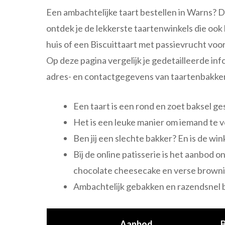
Een ambachtelijke taart bestellen in Warns? D
ontdek je de lekkerste taartenwinkels die ook
huis of een Biscuittaart met passievrucht vo
Op deze pagina vergelijk je gedetailleerde in
adres- en contactgegevens van taartenbakker
Een taart is een rond en zoet baksel ge
Het is een leuke manier om iemand te v
Ben jij een slechte bakker? En is de win
Bij de online patisserie is het aanbod 
chocolate cheesecake en verse browni
Ambachtelijk gebakken en razendsnel bi
Aanbod