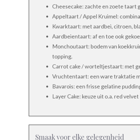
Cheesecake: zachte en zoete taart 
Appeltaart / Appel Kruimel: combinat
Kwarktaart: met aardbei, citroen, b
Aardbeientaart: af en toe ook gekoe
Monchoutaart: bodem van koekkruim
topping.
Carrot cake / worteltjestaart: met g
Vruchtentaart: een ware traktatie me
Bavarois: een frisse gelatine puddi
Layer Cake: keuze uit o.a. red velvet
Smaak voor elke gelegenheid