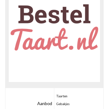
Taarten
Aanbod
Gebakjes