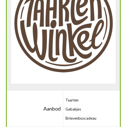
Taarten
Aanbod
Gebakjes
Brievenbuscadeau