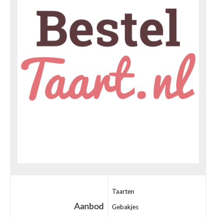
Taarten
Aanbod
Gebakjes