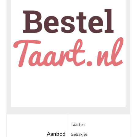
Taarten
Aanbod
Gebakjes