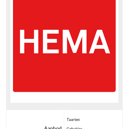
Taarten
Aanbod
Gebakjes