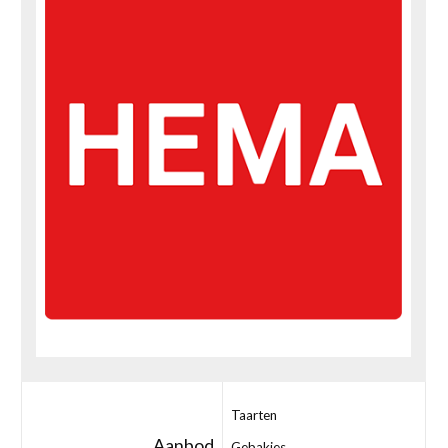
Taarten
Aanbod
Gebakjes