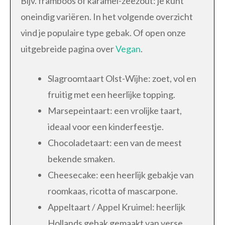
Bijv. framboos of karamel-zeezout: je kunt
oneindig variëren. In het volgende overzicht
vind je populaire type gebak. Of open onze
uitgebreide pagina over
Vegan
.
Slagroomtaart Olst-Wijhe: zoet, vol en
fruitig met een heerlijke topping.
Marsepeintaart: een vrolijke taart,
ideaal voor een kinderfeestje.
Chocoladetaart: een van de meest
bekende smaken.
Cheesecake: een heerlijk gebakje van
roomkaas, ricotta of mascarpone.
Appeltaart / Appel Kruimel: heerlijk
Hollands gebak gemaakt van verse