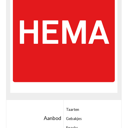
Taarten
Aanbod
Gebakjes
Snacks