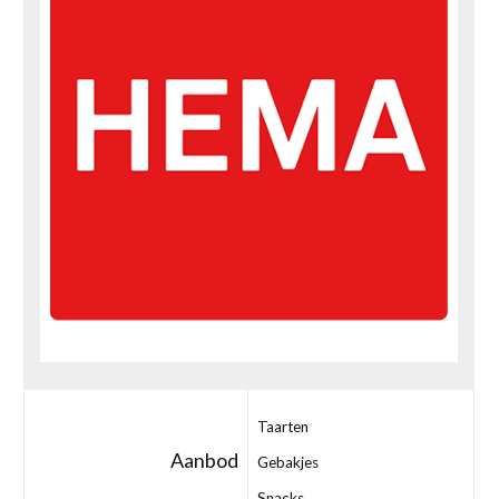
Taarten
Aanbod
Gebakjes
Snacks