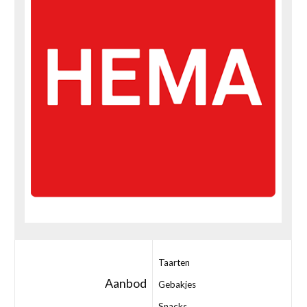
Taarten
Aanbod
Gebakjes
Snacks