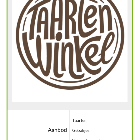
Taarten
Aanbod
Gebakjes