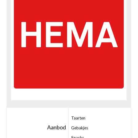
Taarten
Aanbod
Gebakjes
Snacks