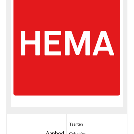
Taarten
Aanbod
Gebakjes