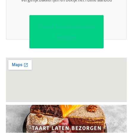
Direct taartenwinkels
bekijken