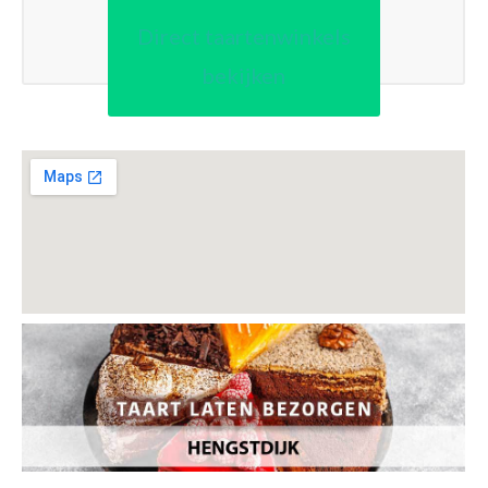
Direct taartenwinkels
bekijken