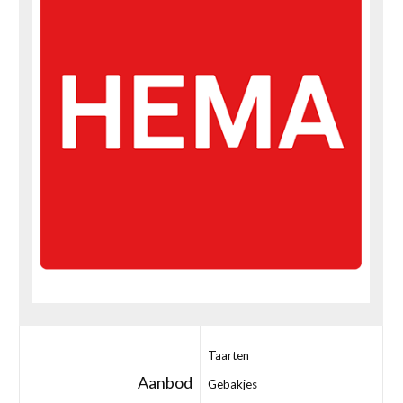
Taarten
Aanbod
Gebakjes