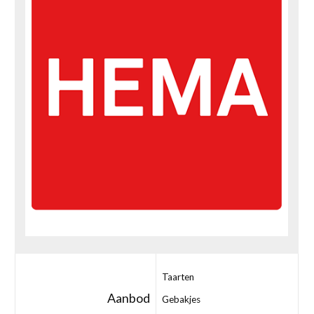
Taarten
Aanbod
Gebakjes