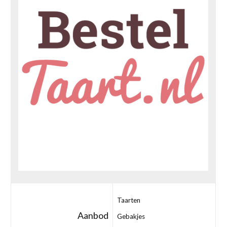
Taarten
Aanbod
Gebakjes