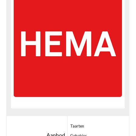
Taarten
Aanbod
Gebakjes