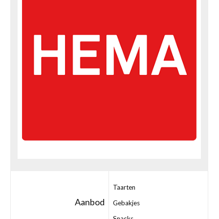
Taarten
Aanbod
Gebakjes
Snacks