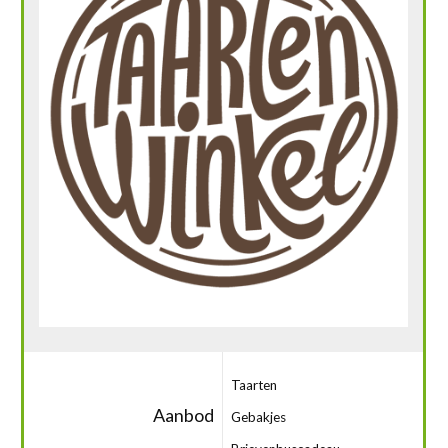
Taarten
Aanbod
Gebakjes