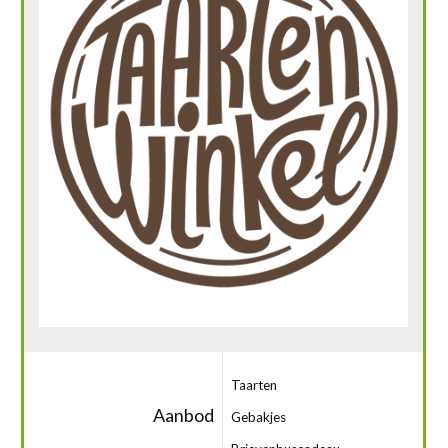
Taarten
Aanbod
Gebakjes