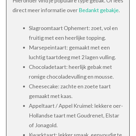
Hieronder vind je populaire type gebak. Of lees
direct meer informatie over
Bedankt gebakje
.
Slagroomtaart Ophemert: zoet, vol en
fruitig met een heerlijke topping.
Marsepeintaart: gemaakt met een
luchtig taartdeeg met 2 lagen vulling.
Chocoladetaart: heerlijk gebak met
romige chocoladevulling en mousse.
Cheesecake: zachte en zoete taart
gemaakt met kaas.
Appeltaart / Appel Kruimel: lekkere oer-
Hollandse taart met Goudrenet, Elstar
of Jonagold.
Kwarktaart: lekker smaak, eenvoudig te