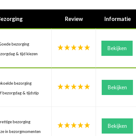
Bezorging
Review
Informatie
oede bezorging
Bekijken
zorgdag & tijd kiezen
koelde bezorging
Bekijken
f bezorgdag & tijdstip
ettige bezorging
Bekijken
uze in bezorgmomenten