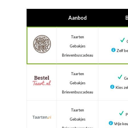
Aanbod
Taarten
G
Gebakjes
Zelf be
Brievenbuscadeau
Taarten
Ge
Gebakjes
Kies zel
Brievenbuscadeau
Taarten
Pr
Gebakjes
Vrije ke