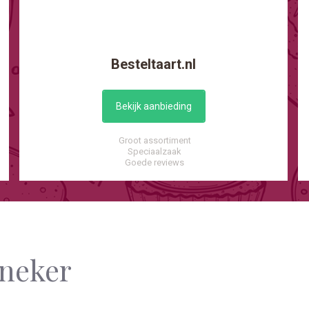
Besteltaart.nl
Bekijk aanbieding
Groot assortiment
Speciaalzaak
Goede reviews
aneker