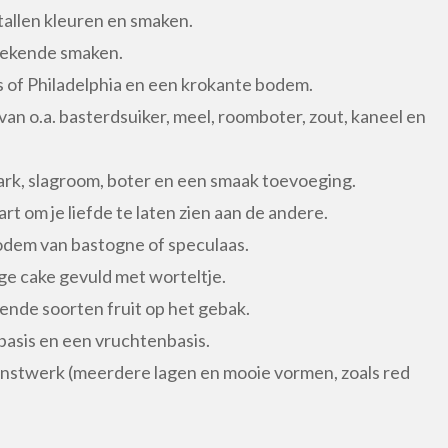
tallen kleuren en smaken.
bekende smaken.
of Philadelphia en een krokante bodem.
van o.a. basterdsuiker, meel, roomboter, zout, kaneel en
rk, slagroom, boter en een smaak toevoeging.
rt om je liefde te laten zien aan de andere.
dem van bastogne of speculaas.
ge cake gevuld met worteltje.
lende soorten fruit op het gebak.
basis en een vruchtenbasis.
kunstwerk (meerdere lagen en mooie vormen, zoals red