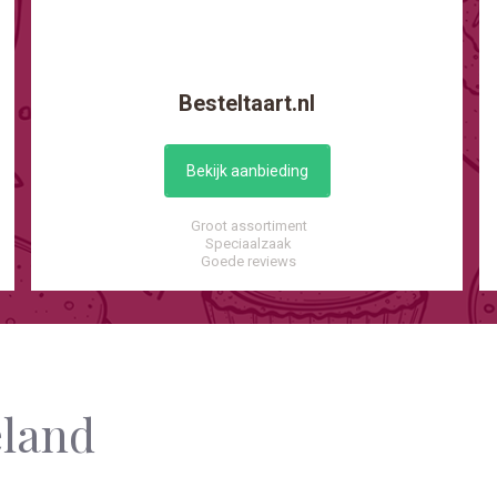
Besteltaart.nl
Bekijk aanbieding
Groot assortiment
Speciaalzaak
Goede reviews
eland