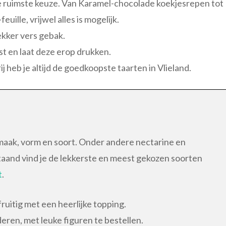
e ruimste keuze. Van Karamel-chocolade koekjesrepen tot
uille, vrijwel alles is mogelijk.
ekker vers gebak.
kst en laat deze erop drukken.
ij heb je altijd de goedkoopste taarten in Vlieland.
 smaak, vorm en soort. Onder andere nectarine en
taand vind je de lekkerste en meest gekozen soorten
t
.
fruitig met een heerlijke topping.
eren, met leuke figuren te bestellen.