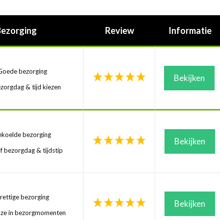
Bezorging
Review
Informatie
oede bezorging
Bekijken
zorgdag & tijd kiezen
koelde bezorging
Bekijken
f bezorgdag & tijdstip
ettige bezorging
Bekijken
uze in bezorgmomenten