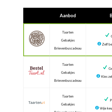
Aanbod
Taarten
G
Gebakjes
Zelf be
Brievenbuscadeau
Taarten
Ge
Gebakjes
Kies zel
Brievenbuscadeau
Taarten
Pr
Gebakjes
Vrije ke