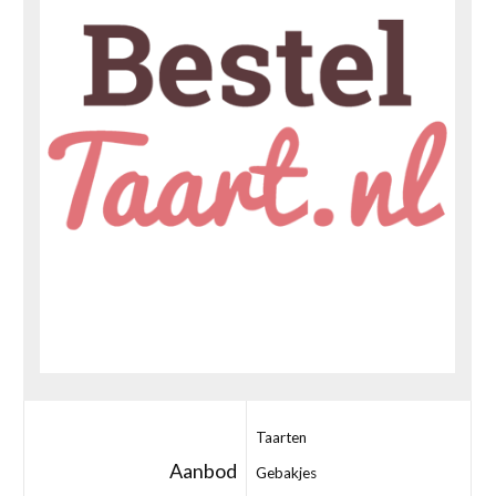
Taarten
Aanbod
Gebakjes