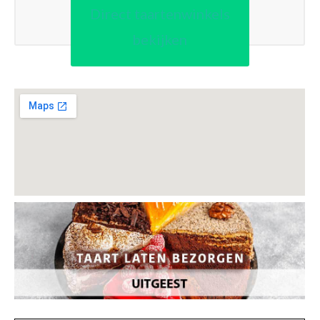
Direct taartenwinkels
bekijken